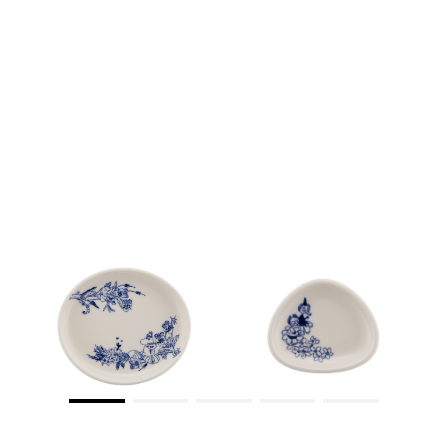
ムーミン オーバルプレート
ムーミン ミニディッピングボ
ム
16cm ハル
ウル ハル
17
¥3,850 [税込]
¥1,980 [税込]
¥4