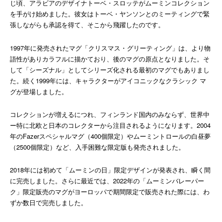
じ頃、アラビアのデザイナトーベ・スロッテがムーミンコレクション
を手がけ始めました。彼女はトーベ・ヤンソンとのミーティングで緊
張しながらも承認を得て、そこから飛躍したのです。
1997年に発売されたマグ「クリスマス・グリーティング」は、より物
語性がありカラフルに描かており、後のマグの原点となりました。そ
して「シーズナル」としてシリーズ化される最初のマグでもありまし
た。続く1999年には、キャラクターがアイコニックなクラシック マ
グが登場しました。
コレクションが増えるにつれ、フィンランド国内のみならず、世界中
ー特に北欧と日本のコレクターから注目されるようになります。2004
年のFazerスペシャルマグ（400個限定）やムーミントロールの白昼夢
（2500個限定）など、入手困難な限定版も発売されました。
2018年には初めて「ムーミンの日」限定デザインが発表され、瞬く間
に完売しました。さらに最近では、2022年の「ムーミンバレーパー
ク」限定販売のマグがヨーロッパで期間限定で販売された際には、わ
ずか数日で完売しました。