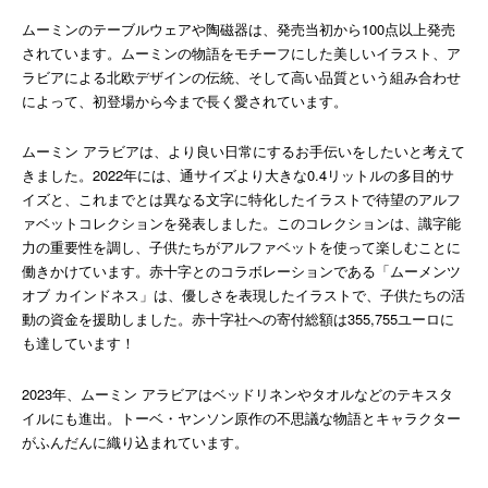
ムーミンのテーブルウェアや陶磁器は、発売当初から100点以上発売
されています。ムーミンの物語をモチーフにした美しいイラスト、ア
ラビアによる北欧デザインの伝統、そして高い品質という組み合わせ
によって、初登場から今まで長く愛されています。
ムーミン アラビアは、より良い日常にするお手伝いをしたいと考えて
きました。2022年には、通サイズより大きな0.4リットルの多目的サ
イズと、これまでとは異なる文字に特化したイラストで待望のアルフ
ァベットコレクションを発表しました。このコレクションは、識字能
力の重要性を調し、子供たちがアルファベットを使って楽しむことに
働きかけています。赤十字とのコラボレーションである「ムーメンツ
オブ カインドネス」は、優しさを表現したイラストで、子供たちの活
動の資金を援助しました。赤十字社への寄付総額は355,755ユーロに
も達しています！
2023年、ムーミン アラビアはベッドリネンやタオルなどのテキスタ
イルにも進出。トーベ・ヤンソン原作の不思議な物語とキャラクター
がふんだんに織り込まれています。