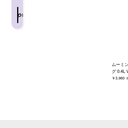
クリア
OK
ムーミン
グ 0.4L 
￥3,960