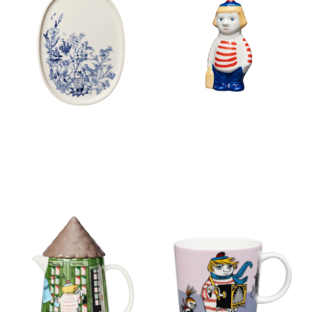
ムーミン サービングプレート
ムーミン ミニフィギュア トゥ
17cm ハル
ーティッキ
￥4,070
￥4,180
(税込)
(税込)
ムーミン バスハウス 蓋付ピ
ムーミン クラシック マグ 0.3L
ッチャー 1.0L
トゥーティッキ
￥8,800
￥3,300
(税込)
(税込)