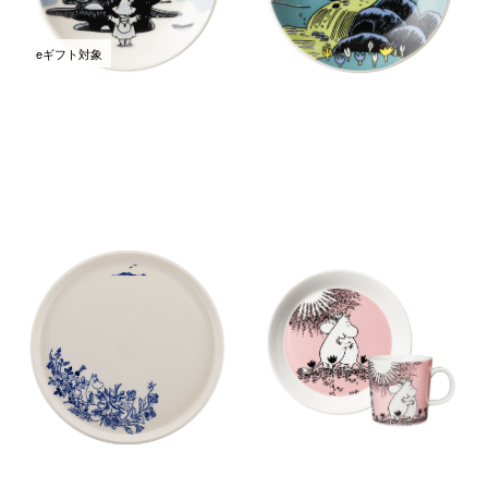
eギフト対象
ムーミン ダイニングプレート
ムーミン クラシック マグ 0.3L
25cm ハル
＆プレート 19cmセット Love
30周年
￥4,400
(税込)
￥8,250
(税込)