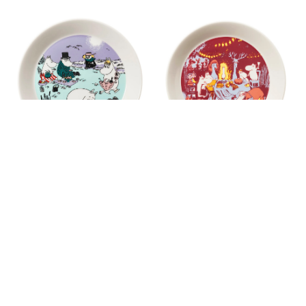
ムーミン ビーチデイ 2025サマ
ムーミン フェスティブ モーメ
ー プレート19cm
ント プレート 19cm
￥4,950
￥4,950
(税込)
(税込)
eギフト対象
LOVE 30周年
ムーミン コレクターズ プレー
ムーミン クラシック プレート
トセット ドローイング&クリ
15cm
スマス
￥3,850
(税込)