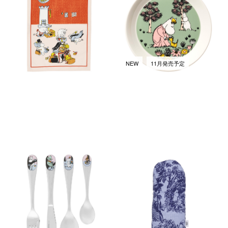
オル 50x70cm
19cm ラビングケア
￥2,530
￥4,950
(税込)
(税込)
NEW
11月発売予定
ムーミン カトラリー チルドレ
ミスティカル フォレスト ミト
ンセット フレンズフォーエバ
ン 15x34cm ブルー
ー
￥3,080
(税込)
￥9,240
(税込)