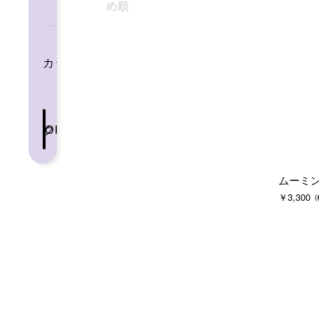
め順
カテゴリー
クリア
OK
ムーミン
￥3,300