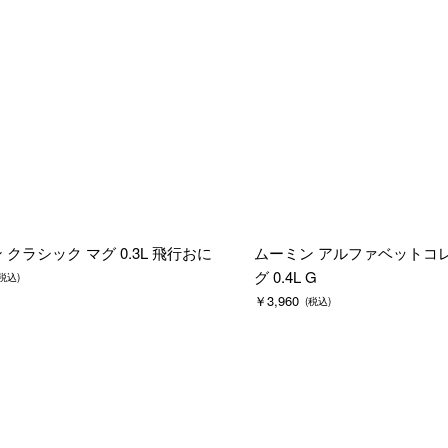
 クラシック マグ 0.3L 飛行おに
ムーミン アルファベットコ
グ 0.4L G
(税込)
￥3,960
(税込)