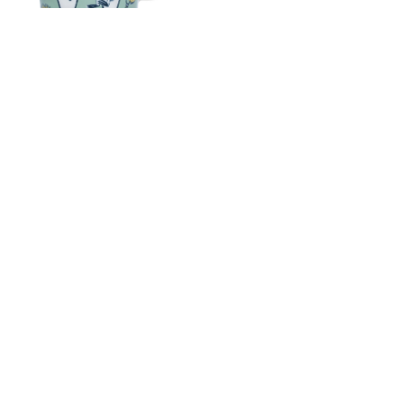
ムーミン クラシック プレート
ムーミン タンブラー ガーデン
19cm スティンキー(インアク
パーティー
ション)
￥2,530
(税込)
￥4,950
(税込)
完売いたしました