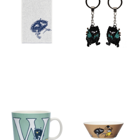
タオル 30x50cm スティンキー
ング スティンキー
オフホワイト
￥1,100
(税込)
￥1,650
(税込)
ムーミン アルファベットコレ
ムーミン クラシック ボウル
クション マグ 0.4L W
15cm スティンキー(インアク
ション)
￥3,960
(税込)
￥4,950
(税込)