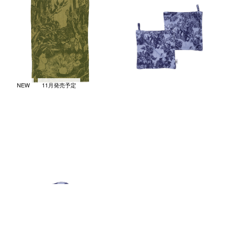
ミスティカル フォレスト キッ
ミスティカル フォレスト ポッ
チンタオル 45x65cm グリーン
トホルダー 22x22cm 2個セッ
ト ブルー
￥3,080
(税込)
￥3,080
(税込)
NEW
11月発売予定
ミスティカル フォレスト ミト
ムーミン クラシック マグ 0.3L
ン 15x34cm ブルー
トフスランとビフスラン
￥3,080
￥3,300
(税込)
(税込)