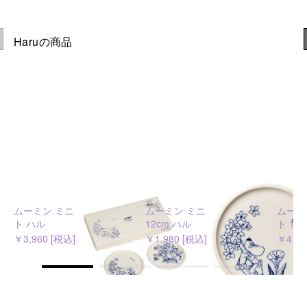
Haruの商品
ムーミン ミニプレート セッ
ムーミン ミニプレート
ムーミ
ト ハル
12cm ハル
ト 17
￥3,960 [税込]
￥1,980 [税込]
￥4,07