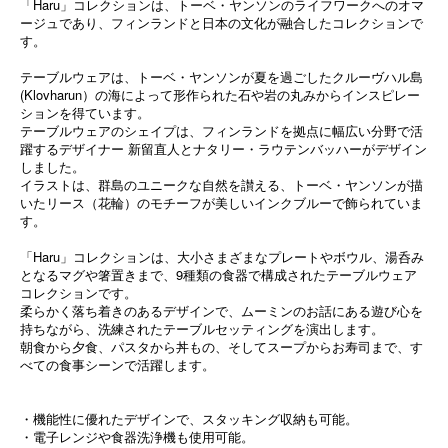
「Haru」コレクションは、トーベ・ヤンソンのライフワークへのオマ
ージュであり、フィンランドと日本の文化が融合したコレクションで
す。
テーブルウェアは、トーベ・ヤンソンが夏を過ごしたクルーヴハル島
(Klovharun）の海によって形作られた石や岩の丸みからインスピレー
ションを得ています。
テーブルウェアのシェイプは、フィンランドを拠点に幅広い分野で活
躍するデザイナー 新留直人とナタリー・ラウテンバッハーがデザイン
しました。
イラストは、群島のユニークな自然を讃える、トーベ・ヤンソンが描
いたリース（花輪）のモチーフが美しいインクブルーで飾られていま
す。
「Haru」コレクションは、大小さまざまなプレートやボウル、湯呑み
となるマグや箸置きまで、9種類の食器で構成されたテーブルウェア
コレクションです。
柔らかく落ち着きのあるデザインで、ムーミンのお話にある遊び心を
持ちながら、洗練されたテーブルセッティングを演出します。
朝食から夕食、パスタから丼もの、そしてスープからお寿司まで、す
べての食事シーンで活躍します。
・機能性に優れたデザインで、スタッキング収納も可能。
・電子レンジや食器洗浄機も使用可能。