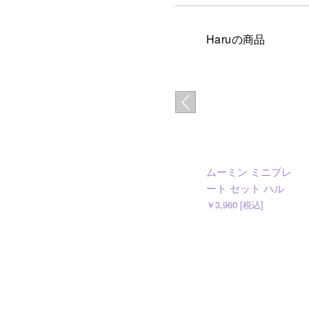
Haruの商品
ムーミン ミニプレ
ート セット ハル
￥3,960 [税込]