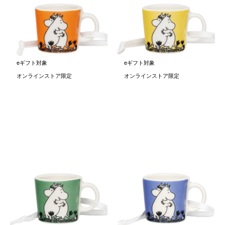
Love オレンジ
Love イエロー
￥1,650
￥1,650
(税込)
(税込)
eギフト対象
eギフト対象
オンラインストア限定
オンラインストア限定
ムーミン クラシック ミニマグ
ムーミン クラシック ミニマグ
Love グリーン
Love インディゴ
￥1,650
￥1,650
(税込)
(税込)