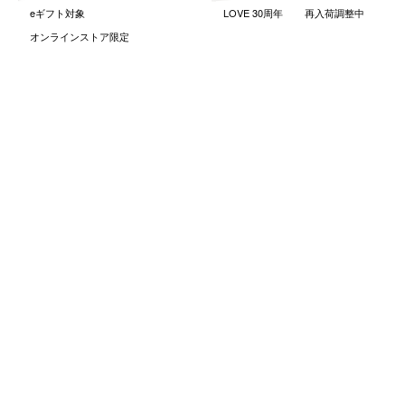
eギフト対象
LOVE 30周年
再入荷調整中
オンラインストア限定
ムーミン クラシック ミニマグ
ムーミン ミニフィギュア Love
Love パープル
￥4,180
(税込)
￥1,650
(税込)
前へ
1
2
次へ
HOME
コレクション
Love コレクション