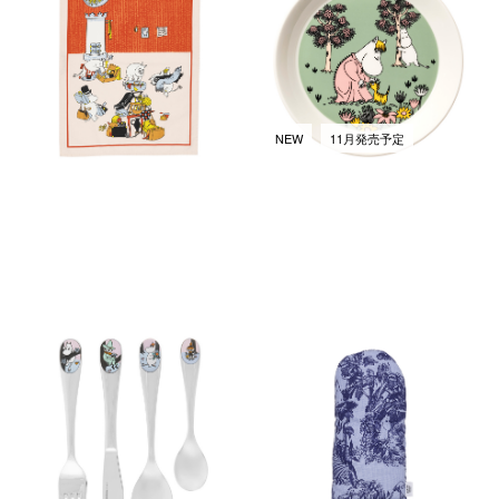
オル 50x70cm
19cm ラビングケア
￥2,530
￥4,950
(税込)
(税込)
NEW
11月発売予定
ムーミン カトラリー チルドレ
ミスティカル フォレスト ミト
ンセット フレンズフォーエバ
ン 15x34cm ブルー
ー
￥3,080
(税込)
￥9,240
(税込)