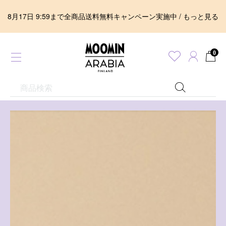
8月17日 9:59まで全商品送料無料キャンペーン実施中 / もっと見る
0