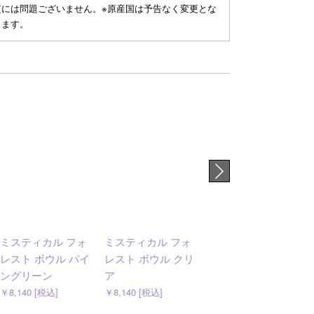
質には問題ございません。※原産国は予告なく変更とな
ります。
ミスティカル フォ
ミスティカル フォ
ムーミン サービン
レスト ボウル パイ
レスト ボウル クリ
グボウル 12cm ハ
ングリーン
ア
ル
￥8,140 [税込]
￥8,140 [税込]
￥3,300 [税込]