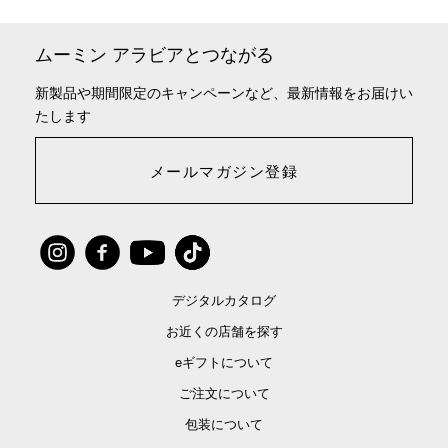
ムーミン アラビアとつながる
新製品や期間限定のキャンペーンなど、最新情報をお届けい
たします
メールマガジン登録
デジタルカタログ
お近くの店舗を探す
eギフトについて
ご注文について
包装について