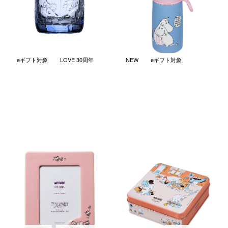
ットラスト
￥4,730
(税込)
￥3,300
(税込)
eギフト対象
LOVE 30周年
NEW
eギフト対象
ムーミン クラシック フォトフ
ホリデーラッシュ 2026サマー
レーム Love
果汁入りゼリー缶入り
￥5,500
￥1,620
(税込)
(税込)