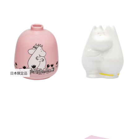
ムーミン クラシック ベース
ムーミン ミニフィギュア Love
Love
￥4,180
(税込)
￥4,180
(税込)
日本限定品
ムーミン POP マグ＆ティーセ
ムーミン アラビア フレーバー