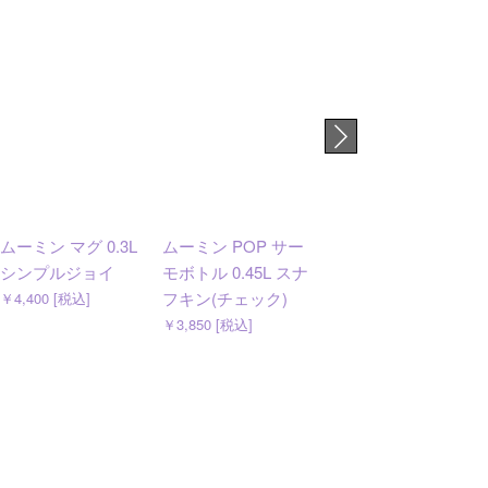
ムーミン マグ 0.3L
ムーミン POP サー
ムーミン POP マグ
シンプルジョイ
モボトル 0.45L スナ
＆ティーセット ス
フキン(チェック)
ナフキン＆マスカ
￥4,400 [税込]
ットフレーバーテ
￥3,850 [税込]
ィー
￥2,750 [税込]