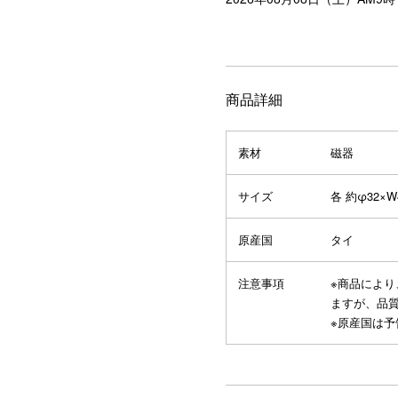
商品詳細
素材
磁器
サイズ
各 約φ32×W
原産国
タイ
注意事項
※商品によ
ますが、品
※原産国は