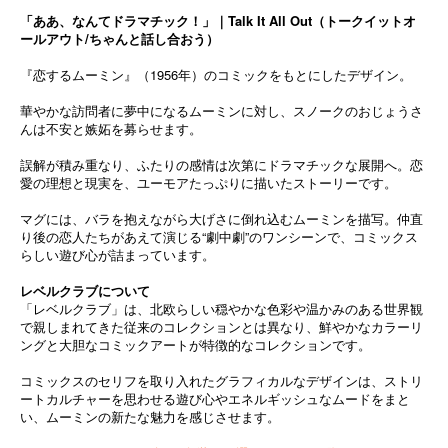
「ああ、なんてドラマチック！」｜Talk It All Out（トークイットオ
ールアウト/ちゃんと話し合おう）
『恋するムーミン』（1956年）のコミックをもとにしたデザイン。
華やかな訪問者に夢中になるムーミンに対し、スノークのおじょうさ
んは不安と嫉妬を募らせます。
誤解が積み重なり、ふたりの感情は次第にドラマチックな展開へ。恋
愛の理想と現実を、ユーモアたっぷりに描いたストーリーです。
マグには、バラを抱えながら大げさに倒れ込むムーミンを描写。仲直
り後の恋人たちがあえて演じる“劇中劇”のワンシーンで、コミックス
らしい遊び心が詰まっています。
レベルクラブについて
「レベルクラブ」は、北欧らしい穏やかな色彩や温かみのある世界観
で親しまれてきた従来のコレクションとは異なり、鮮やかなカラーリ
ングと大胆なコミックアートが特徴的なコレクションです。
コミックスのセリフを取り入れたグラフィカルなデザインは、ストリ
ートカルチャーを思わせる遊び心やエネルギッシュなムードをまと
い、ムーミンの新たな魅力を感じさせます。