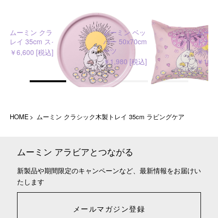
ムーミン クラシック木製ト
ムーミン ベッドルーム枕カ
ムーミ
レイ 35cm スイートハーツ
バー 50x70cm スイートハ
ドカバー
ーツ
スイー
￥6,600 [税込]
￥1,980 [税込]
￥10,4
HOME
ムーミン クラシック木製トレイ 35cm ラビングケア
ムーミン アラビアとつながる
新製品や期間限定のキャンペーンなど、最新情報をお届けい
たします
メールマガジン登録