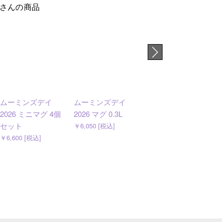
さんの商品
ムーミンズデイ
ムーミンズデイ
ムーミン レベルク
2026 ミニマグ 4個
2026 マグ 0.3L
ラブ マグ 0.4L トー
セット
クイットオールア
￥6,050 [税込]
ウト
￥6,600 [税込]
￥4,620 [税込]