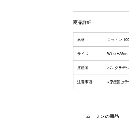
商品詳細
素材
コットン 10
サイズ
W14xH28cm
原産国
バングラデ
注意事項
※原産国は
ムーミンの商品