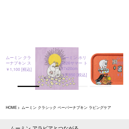
ムーミン クラシック ペーパ
ムーミン ホリデーラッシュ
ムーミ
ーナプキン スイートハーツ
2026サマー トレイ
202
27x20cm
ン
￥1,100 [税込]
￥3,850 [税込]
￥1,10
HOME
ムーミン クラシック ペーパーナプキン ラビングケア
ムーミン アラビアとつながる