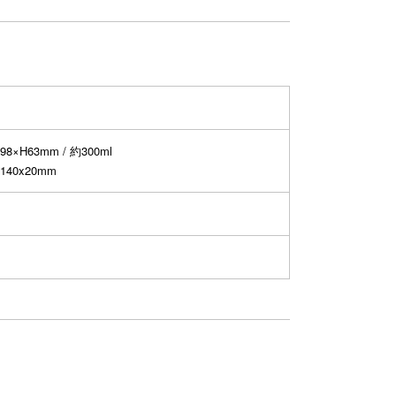
×H63mm / 約300ml
40x20mm