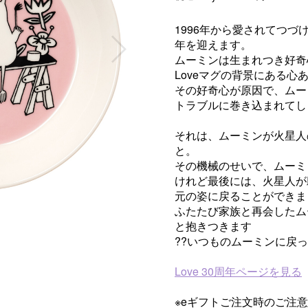
1996年から愛されてつづけ
年を迎えます。
ムーミンは生まれつき好奇
Loveマグの背景にある心
その好奇心が原因で、ムー
トラブルに巻き込まれてし
それは、ムーミンが火星人
と。
その機械のせいで、ムーミ
けれど最後には、火星人が
元の姿に戻ることができま
ふたたび家族と再会したム
と抱きつきます
??いつものムーミンに戻
Love 30周年ページを見る
※eギフトご注文時のご注意