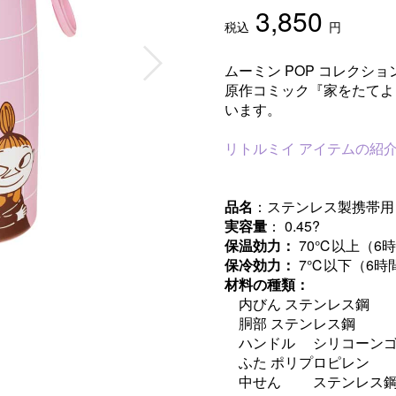
3,850
税込
円
ムーミン POP コレクシ
原作コミック『家をたてよ
います。
リトルミイ アイテムの紹
品名
：ステンレス製携帯用
実容量
： 0.45?
保温効力：
70℃以上（6
保冷効力：
7℃以下（6時
材料の種類：
内びん ステンレス鋼
胴部 ステンレス鋼
ハンドル シリコーン
ふた ポリプロピレン
中せん ステンレス鋼