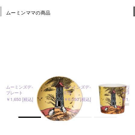
ムーミンママの商品
ムーミンズデイ 2026 ミニ
ムーミンズデイ 2026 マグ
ホリデ
プレート
0.3L
ー 果
￥1,650 [税込]
￥6,050 [税込]
￥1,62