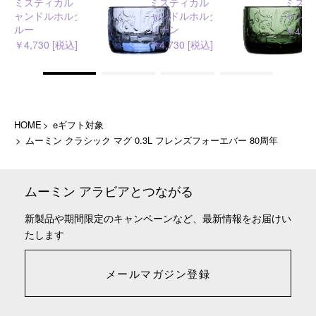
ミスティカル フォレスト キ
ミスティカル フォレスト キ
ミステ
ャンドルホルダー アクアブ
ャンドルホルダー パイング
ャンド
ルー
リーン
￥4,73
￥4,730 [税込]
￥4,730 [税込]
HOME
eギフト対象
ムーミン クラシック マグ 0.3L フレンズフォーエバー 80周年
ムーミン アラビアとつながる
新製品や期間限定のキャンペーンなど、最新情報をお届けい
たします
メールマガジン登録