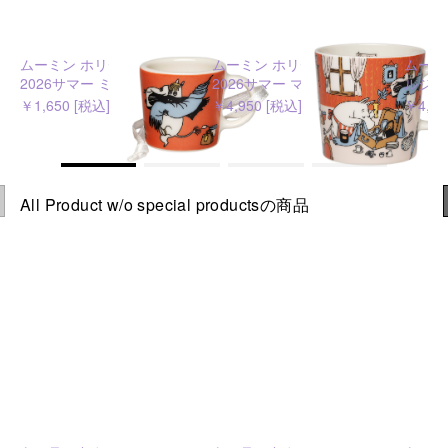
ムーミン ホリデーラッシュ
ムーミン ホリデーラッシュ
ムーミン
2026サマー ミニマグ
2026サマー マグ 0.3L
ルジョ
￥1,650 [税込]
￥4,950 [税込]
￥4,40
All Product w/o special productsの商品