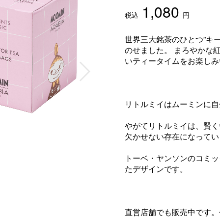
1,080
税込
円
世界三大銘茶のひとつ”キ
のせました。 まろやかな
いティータイムをお楽しみ
リトルミイはムーミンに自
やがてリトルミイは、賢く
欠かせない存在になってい
トーベ・ヤンソンのコミッ
たデザインです。
直営店舗でも販売中です。