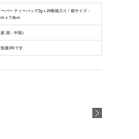
ーバー ティーバッグ2gｘ20枚箱入り / 箱サイズ：
cm x 7.8cm
産 国：中国）
造後3年です