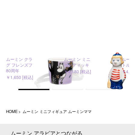
ムーミン クラシック ミニマ
ムーミン ミニフィギュア ト
ムーミ
グ フレンズフォーエバー
ゥーティッキ
トルミ
80周年
￥4,180 [税込]
￥4,18
￥1,650 [税込]
HOME
ムーミン ミニフィギュア ムーミンママ
ムーミン アラビアとつながる