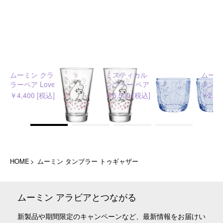
ムーミン クラシック タンブ
ミスティカル フォレスト タ
ムーミ
ラーペア Love
ンブラー ペア アクアブルー
シング
￥4,400 [税込]
￥5,500 [税込]
￥2,53
HOME
ムーミン タンブラー トゥギャザー
ムーミン アラビアとつながる
新製品や期間限定のキャンペーンなど、最新情報をお届けい