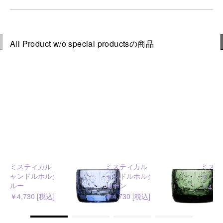
All Product w/o special productsの商品
ミスティカル フォレスト キ
ミスティカル フォレスト キ
ミステ
ャンドルホルダー アクアブ
ャンドルホルダー パイング
ャンド
ルー
リーン
￥4,73
￥4,730 [税込]
￥4,730 [税込]