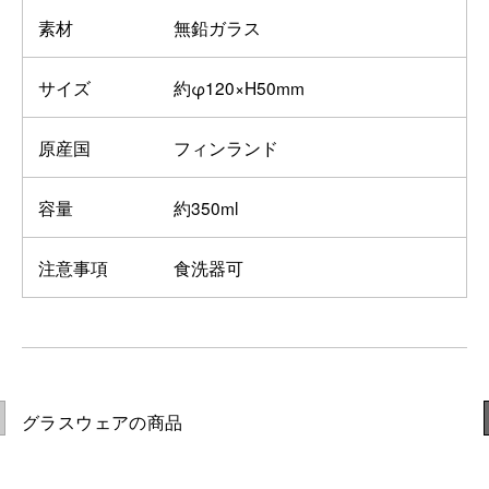
素材
無鉛ガラス
サイズ
約φ120×H50mm
原産国
フィンランド
容量
約350ml
注意事項
食洗器可
グラスウェアの商品