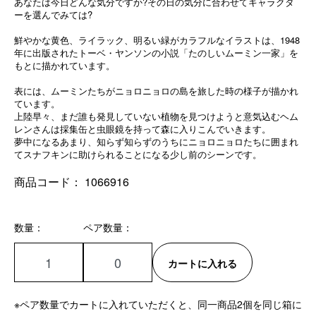
あなたは今日どんな気分ですか?その日の気分に合わせてキャラクタ
ーを選んでみては?
鮮やかな黄色、ライラック、明るい緑がカラフルなイラストは、1948
年に出版されたトーベ・ヤンソンの小説「たのしいムーミン一家」を
もとに描かれています。
表には、ムーミンたちがニョロニョロの島を旅した時の様子が描かれ
ています。
上陸早々、まだ誰も発見していない植物を見つけようと意気込むヘム
レンさんは採集缶と虫眼鏡を持って森に入りこんでいきます。
夢中になるあまり、知らず知らずのうちにニョロニョロたちに囲まれ
てスナフキンに助けられることになる少し前のシーンです。
商品コード：
1066916
数量：
ペア数量：
カートに入れる
※ペア数量でカートに入れていただくと、同一商品2個を同じ箱に