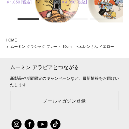
￥1,650 [税込]
￥4,950 [税込]
￥3,96
HOME
ムーミン クラシック プレート 19cm ヘムレンさん イエロー
ムーミン アラビアとつながる
新製品や期間限定のキャンペーンなど、最新情報をお届けい
たします
メールマガジン登録