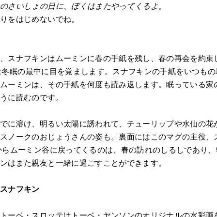
そのさいしょの日に、ぼくはまたやってくるよ。
作りをはじめないでね。
、スナフキンはムーミンに春の手紙を残し、春の再会を約束
ーミンは冬眠の最中に目を覚まします。スナフキンの手紙をいつも
たムーミンは、その手紙を何度も読み返します。眠っている家
ように読むのです。
すでに溶け、明るい太陽に誘われて、チューリップや水仙の花
とスノークのおじょうさんの姿も。裏面にはこのマグの主役、
からムーミン谷に戻ってくるのは、春の訪れのしるしであり
ミンはまた親友と一緒に過ごすことができます。
のスナフキン
、トーベ・スロッテはトーベ・ヤンソンのオリジナルの水彩画