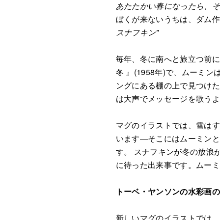
あたたかい春になったら、
ぼくが来ないうちは、ダム
スナフキン"
毎年、冬に南へと旅立つ前に
冬 』(1958年)で、ム
ングにある棚の上で見つけ
は大声でメッセージを歌う
マグのイラストでは、雪は
います―そこにはムーミン
す。 スナフキンが冬の放浪
に待った出来事です。ムー
トーベ・ヤンソンの水彩画
新しいマグのイラストでは