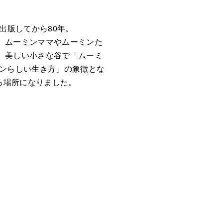
出版してから80年。
、ムーミンママやムーミンた
、美しい小さな谷で「ムーミ
ミンらしい生き方」の象徴とな
られる場所になりました。