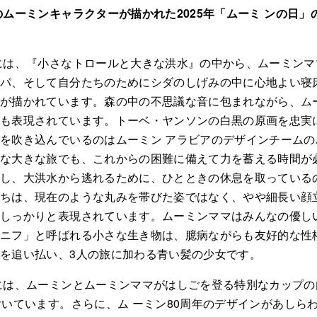
のムーミンキャラクターが描かれた2025年「ムーミ ンの日」
には、『小さなトロールと大きな洪水』の中から、ムーミン
ッパ、そして自分たちのためにシダのしげみの中に心地よい寝
ンが描かれています。森の中の不思議な音に包まれながら、ム
子も表現されています。トーベ・ヤンソンの白黒の原画を忠実
を吹き込んでいるのはムーミン アラビアのデザインチーム
んな大きな旅でも、これからの困難に備えて力を蓄える時間が
し、大洪水から逃れるために、ひとときの休息を取っている
ちは、現在のような丸みを帯びた姿ではなく、やや細長い顔
らしっかりと表現されています。ムーミンママはみんなの優し
スニフ」と呼ばれる小さな生き物は、臆病ながらも友好的な性
を追い払い、3人の旅に加わる青い髪の少女です。
には、ムーミンとムーミンママがはしごを登る特別なカップ
付いています。さらに、ム ーミン80周年のデザインがあしら