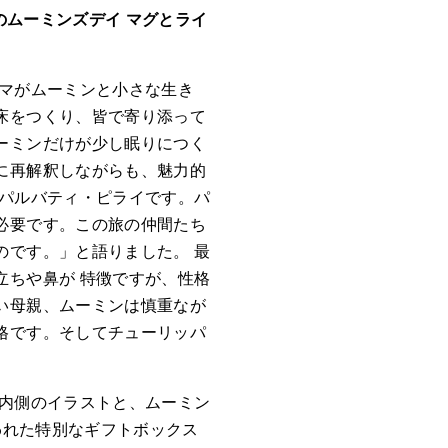
のムーミンズデイ マグとライ
ママがムーミンと小さな生き
床をつくり、皆で寄り添って
ーミンだけが少し眠りにつく
に再解釈しながらも、魅力的
のパルバティ・ピライです。パ
必要です。この旅の仲間たち
のです。」と語りました。 最
立ちや鼻が 特徴ですが、性格
い母親、ムーミンは慎重なが
格です。そしてチューリッパ
の内側のイラストと、ムーミン
われた特別なギフトボックス