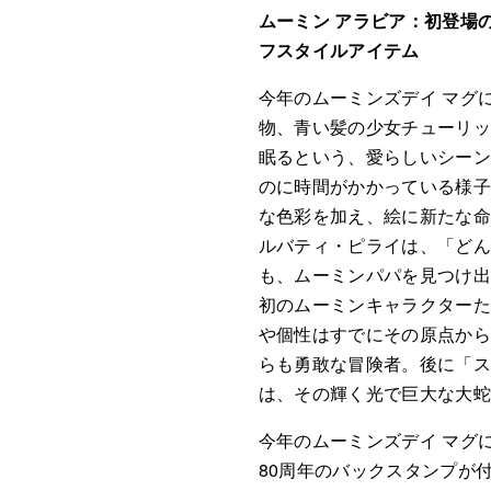
ムーミン アラビア：初登場
フスタイルアイテム
今年のムーミンズデイ マグ
物、青い髪の少女チューリ
眠るという、愛らしいシー
のに時間がかかっている様
な色彩を加え、絵に新たな命
ルバティ・ピライは、「ど
も、ムーミンパパを見つけ出
初のムーミンキャラクターた
や個性はすでにその原点か
らも勇敢な冒険者。後に「
は、その輝く光で巨大な大蛇
今年のムーミンズデイ マグ
80周年のバックスタンプが