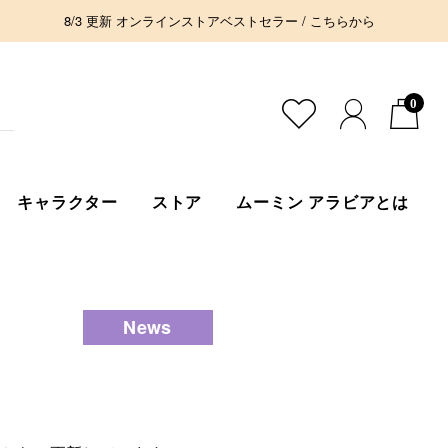
8/3 更新 オンラインストアベストセラー / こちらから
0
キャラクター
ストア
ムーミン アラビアとは
News