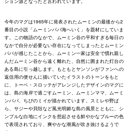
ション源となったと言われています。
今年のマグは1965年に発表されたムーミンの最後から2
番目の小説「ムーミンパパ海へいく」を題材にしていま
す。この物語のなかで、ムーミン谷の平和すぎる毎日の
なかで自分が必要ない存在になってしまったとムーミン
パパが感じたことから、ムーミン一家は安全で慣れ親し
んだムーミン谷から遠く離れた、自然に囲まれた灯台の
ある島に引っ越します。もともとヤンソンがファンへの
返信用の便せんに描いていたイラストのトーンをもと
に、トーベ・スロッテがアレンジしたデザインのマグに
は、島の海岸で過ごすムーミン、ムーミンママ、ムーミ
ンパパ、ちびのミイが描かれています。スミレや野ば
ら、サジーや貝殻など風光明媚な島の風景とともに、シ
ンプルな白地にインクを想起させる鮮やかなブルーの色
で表現されており、爽やかな潮風が吹き抜けるようで