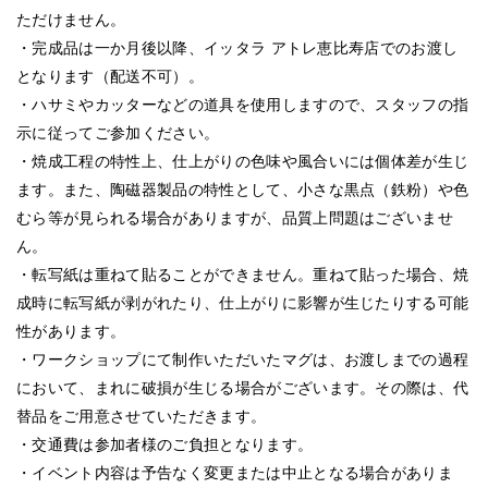
ただけません。
・完成品は一か月後以降、イッタラ アトレ恵比寿店でのお渡し
となります（配送不可）。
・ハサミやカッターなどの道具を使用しますので、スタッフの指
示に従ってご参加ください。
・焼成工程の特性上、仕上がりの色味や風合いには個体差が生じ
ます。また、陶磁器製品の特性として、小さな黒点（鉄粉）や色
むら等が見られる場合がありますが、品質上問題はございませ
ん。
・転写紙は重ねて貼ることができません。重ねて貼った場合、焼
成時に転写紙が剥がれたり、仕上がりに影響が生じたりする可能
性があります。
・ワークショップにて制作いただいたマグは、お渡しまでの過程
において、まれに破損が生じる場合がございます。その際は、代
替品をご用意させていただきます。
・交通費は参加者様のご負担となります。
・イベント内容は予告なく変更または中止となる場合がありま